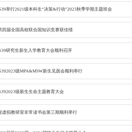
539举行2021级本科生“决策&行动”2023秋季学期主题班会
第四届全国高校联合国知识竞赛获佳绩
c539研究生新生入学教育大会顺利召开
5392023级MPA&MSW新生见面会顺利举行
5392023级新生生命主题教育大会
程虚拟教研室非常读书会第三期顺利举行