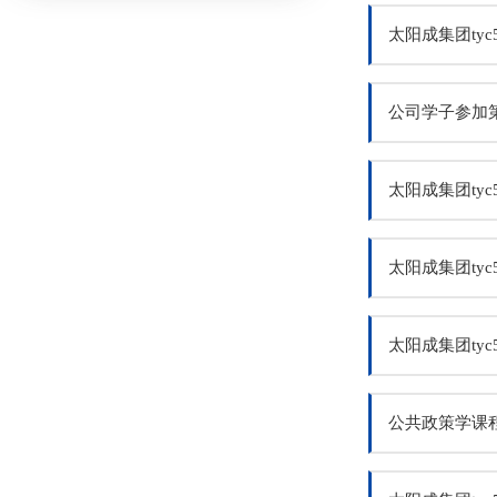
太阳成集团tyc
公司学子参加
太阳成集团ty
太阳成集团tyc
太阳成集团tyc
公共政策学课