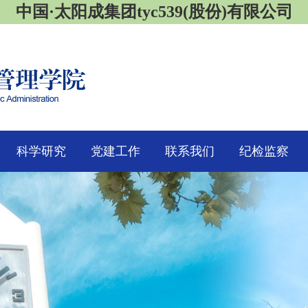
中国·太阳成集团tyc539(股份)有限公司
科学研究
党建工作
联系我们
纪检监察