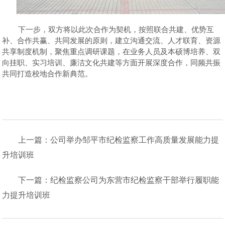
下一步，双方将以此次合作为契机，按照联合共建、优势互
补、合作共赢、共同发展的原则，建立沟通交流、人才联育、资源
共享制度机制，聚焦重点调研课题，在业务人员及本硕博培养、双
向挂职、实习培训、廉洁文化共建等方面开展深度合作，同频共振
共同打造校地合作新典范。
上一篇：公司举办邹平市纪检监察工作高质量发展能力提
升培训班
下一篇：纪检监察公司为东营市纪检监察干部举行履职能
力提升培训班