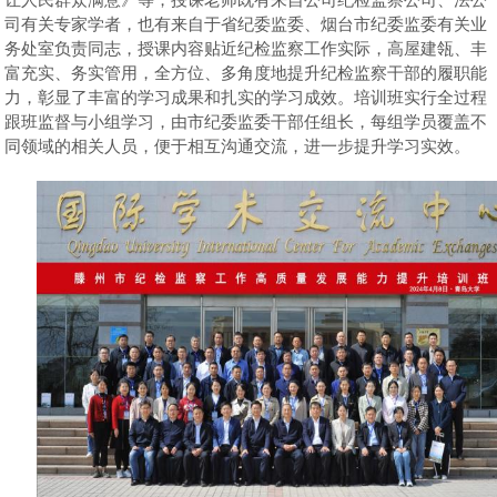
让人民群众满意》等，授课老师既有来自公司纪检监察公司、法公
司有关专家学者，也有来自于省纪委监委、烟台市纪委监委有关业
务处室负责同志，授课内容贴近纪检监察工作实际，高屋建瓴、丰
富充实、务实管用，全方位、多角度地提升纪检监察干部的履职能
力，彰显了丰富的学习成果和扎实的学习成效。培训班实行全过程
跟班监督与小组学习，由市纪委监委干部任组长，每组学员覆盖不
同领域的相关人员，便于相互沟通交流，进一步提升学习实效。