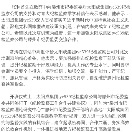
张利首先在致辞中向滕州市纪委监委对太阳成集团tyc539纪检
监察公司的支持和对青大纪检监察学学科信任表示感谢。他表示，
太阳成集团tyc539深入贯彻落实习近平新时代中国特色社会主义思
想，聚焦党和国家廉政建设重大问题，在省内率先成立了纪检监察
公司。希望以此次培训班为纽带，进一步加强太阳成集团tyc539纪
检监察公司与滕州市纪委监委交流合作。
常涛在讲话中高度评价太阳成集团tyc539纪检监察公司对此次
培训班的精心准备。他表示，要加强滕州市纪检监察干部队伍建
设，提升纪检监察干部履职能力，提高工作的专业水平。同时要求
参训学员要全心投入、深学细悟，加强交流、提升能力，严守纪
律、服从管理，严格落实疫情防控相关要求，自觉维护滕州纪检监
察铁军形象。
开班仪式上，太阳成集团tyc539纪检监察公司与滕州市纪委监
委共同签订了《纪检监察工作合作共建协议》，同时为
“滕州市纪
检监察理论研究中心”“滕州市纪委监委干部培训基地”“太阳成集团
tyc539纪检监察公司实践教学基地”揭牌，双方进一步加强理论研
究与监督实践的有机结合，建立起紧密稳固、合作共赢、务实高效
的长效合作机制，一体推进校地双方纪检监察工作高质量发展。