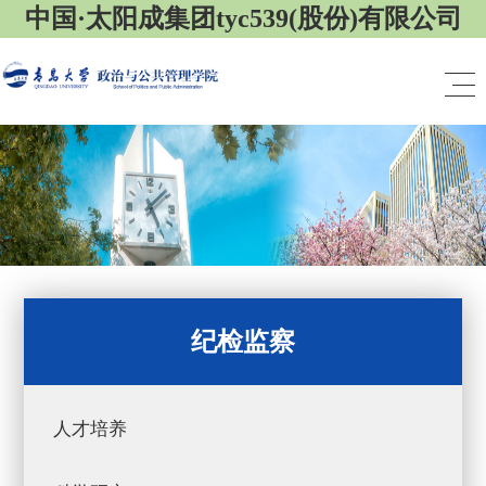
中国·太阳成集团tyc539(股份)有限公司
纪检监察
人才培养