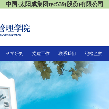
中国·太阳成集团tyc539(股份)有限公司
科学研究
党建工作
联系我们
纪检监察