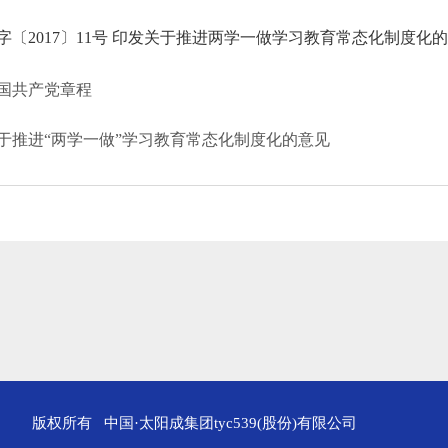
字〔2017〕11号 印发关于推进两学一做学习教育常态化制度化的实
国共产党章程
于推进“两学一做”学习教育常态化制度化的意见
版权所有 中国·太阳成集团tyc539(股份)有限公司