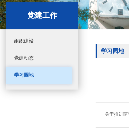
党建工作
组织建设
学习园地
党建动态
学习园地
关于推进两