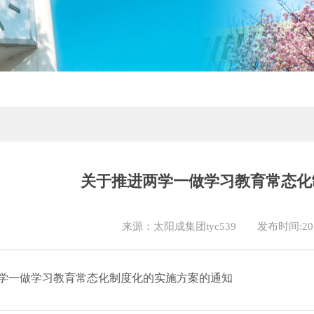
关于推进两学一做学习教育常态化
来源：太阳成集团tyc539
发布时间:201
学一做学习教育常态化制度化的实施方案的通知