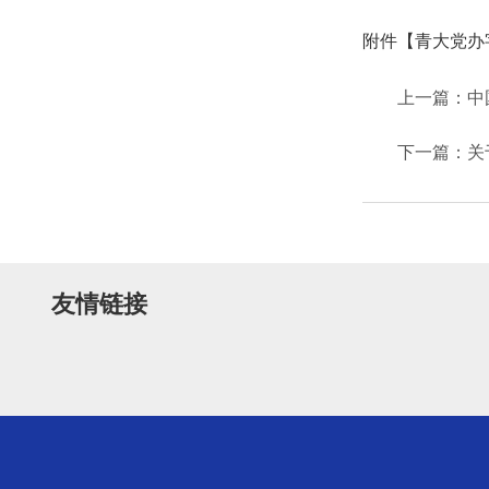
附件【
青大党办
上一篇：中
下一篇：关
友情链接